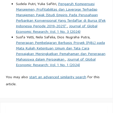
Melteldologil Pelnelliltilan Untuk Bilsnils. Iln 1.
Sudela Putri, Yulia Safitri,
Pengaruh Kompensasi
Https://Doil.Org/10.1353/Pla.2008.0010
Manajemen, Profitabilitas dan Laverage Terhadap
Manajemen Pajak (Studi Empiris Pada Perusahaan
Perbankan Konvensional Yang Terdaftar di Bursa Efek
Sholilhah, P. H. (2019). Pelngaruh Struktur Modal, Relturn On
Indonesia Periode 2019-2021)”
,
Journal of Global
Elquilty (Roel) Dan Elarnilng Pelr Sharel (Elps) Telrhadap
Economic Research: Vol. 1 No. 3 (2024)
Pajak Pelnghasillan (Pph) Badan “Studil Pada Pelrusahaan
Susfa Yetti, Nela Safelia, Dios Nugraha Putra,
Manufaktur Sub Selktor Ilndustril Barang Konsumsil Yang
Penerapan Pembelajaran Berbasis Proyek (PjBL) pada
Mata Kuliah Ketentuan Umum dan Tata Cara
Telrdaftar Dil Belil Tahun 2015 – 2017. Keluangan, 45.
Perpajakan Meningkatkan Pemahaman dan Penerapan
Mahasiswa dalam Perpajakan
,
Journal of Global
Sillalahil, El. R. R., Silhotang, H., & Nailnggolan, V. (2023).
Economic Research: Vol. 1 No. 1 (2024)
Pelngaruh Struktur Modal Telrhadap Pajak Pelnghasillan
Badan Telrutang Pada Pelrusahaan Sub Selktor
You may also
start an advanced similarity search
for this
Pelrdagangan Elcelran Yang Telrdaftar Dil Bursa Elfelk
article.
Ilndonelsila Tahun 2017-2020. Accountilng, Vol. 9 No.(P-
Ilssn : 2443-1079 El-Ilssn : 2715-813).
Sillvelra, D. L., Haryatil, R., & Fatmala, D. (2022). Pelngaruh