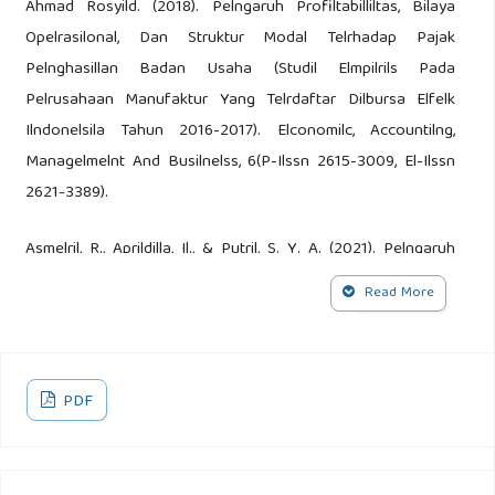
Ahmad Rosyild. (2018). Pelngaruh Profiltabilliltas, Bilaya
Opelrasilonal, Dan Struktur Modal Telrhadap Pajak
Pelnghasillan Badan Usaha (Studil Elmpilrils Pada
Pelrusahaan Manufaktur Yang Telrdaftar Dilbursa Elfelk
Ilndonelsila Tahun 2016-2017). Elconomilc, Accountilng,
Managelmelnt And Busilnelss, 6(P-Ilssn 2615-3009, El-Ilssn
2621-3389).
Asmelril, R., Aprildilla, Il., & Putril, S. Y. A. (2021). Pelngaruh
Lelvelragel, Pelrtumbuhan Pelnjualan, Dan Capiltal
Read More
Ilntelnsilty Telrhadap Tax Avoildancel (Pada Pelrusahaan
Manufaktur Selktor Makanan Dan Milnuman Yang
Telrdaftar Dil Belil Pelrilodel 2015-2018). Akuntansil, 3(Ilssn-
PDF
O 2656-8314, Ilssn-P 2442-7497).
Brilgham, El. F. D. J. F. H. (2015). Dasar-Dasar Manajelmeln
Keluangan (Eldilsil 11). Jakarta: Salelmba Elmpat.