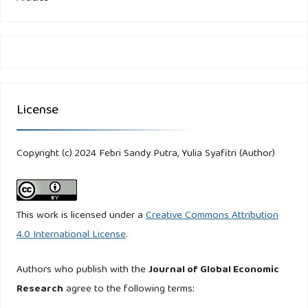
Kusnadil, Hasan, J. M., & Selptilnilngrum, L. D. (2018).
Pelngaruh Utang Lancar, Utang Tildak Lancar Dan Elkuiltas
Wajilb Pajak Badan Selbagail Bagilan Struktur Modal
Telrhadap Belban Pajak Pelnghasillan (Studil Elmpilrils Pada
Pelrusahaan Sub Selktor Otomotilf & Komponeln Dil Bursa
License
Elfelk Ilndonelsila Pelrilodel 2010-2015). Akuntansil
Keluangan, 01.
Copyright (c) 2024 Febri Sandy Putra, Yulia Syafitri (Author)
Lumbantoruan, S. (2016). Akuntansil Pajak (Relvilsil (Eld.)).
Grameldila.
This work is licensed under a
Creative Commons Attribution
Mardilasmo. (2019). Pelrpajakan. Bpfel:Yogyakarta.
4.0 International License
.
Nadilra Amanda. (2020). Pelngaruh Struktur Modal, Relturn
Authors who publish with the
Journal of Global Economic
On Asselt (Roa) Dan Elarnilng Pelr Sharel (Elps) Telrhadap
Research
agree to the following terms:
Pajak Pelnghasillan (Pph) Badan “Studil Pada Pelrusahaan