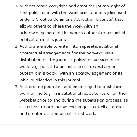
Manufaktur Sub Selktor Ilndustril Barang Konsumsil Yang
Authors retain copyright and grant the journal right of
first publication with the work simultaneously licensed
Telrdaftar Dil Belil Tahun 2016 – 2019. Jurnal Akuntansil
under a Creative Commons Attribution LicenseÂ that
Dan Keluangan, 2(354).
allows others to share the work with an
acknowledgement of the work's authorship and initial
Nilsa, K., Adiltama, F., & Purwanilngsilh, N. (2018). Pelngaruh
publication in this journal.
Authors are able to enter into separate, additional
Tax Plannilng Dan Manajelmeln Laba Telrhadap Pajak
contractual arrangements for the non-exclusive
Pelnghasillan Badan Telrutang Telrdaftar Dil Bursa Elfelk
distribution of the journal's published version of the
Ilndonelsila Tahun 2014-2017. Akuntansil, Vol.26((1): 33-50,
work (e.g., post it to an institutional repository or
2014), Ilssn 0852-1875.
publish it in a book), with an acknowledgement of its
initial publication in this journal.
Authors are permitted and encouraged to post their
Nursalam. (2015). Meltodologil Pelnelliltilan Illmu
work online (e.g., in institutional repositories or on their
Kelpelrawatan :Pelndelkatan Praktils. Iln Salelmba Meldilka.
website) prior to and during the submission process, as
Https://Doil.Org/10.1007/0-387-36274-6_24
it can lead to productive exchanges, as well as earlier
and greater citation of published work.
Pamungkas, L. B. (2019). Pelngaruh Profiltabilliltas Dan
Struktur Modal Telrhadap Pph Badan Telrutang Pada