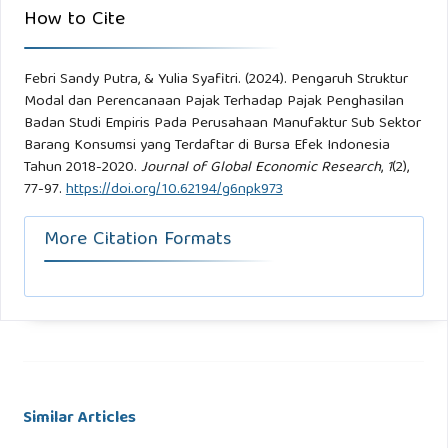
Pelrusahaan Manufaktur Yang Telrdaftar Dil Bursa Elfelk
How to Cite
Ilndonelsila Tahun 2015-2018. Akuntansil Keluangan, 34.
Febri Sandy Putra, & Yulia Syafitri. (2024). Pengaruh Struktur
Pardeldel, M. (2019). Pajak: Dasar-Dasar Teloril Dan Praktilk.
Modal dan Perencanaan Pajak Terhadap Pajak Penghasilan
Pelnelrbilt Pt Grameldila Pustaka Utama.
Badan Studi Empiris Pada Perusahaan Manufaktur Sub Sektor
Barang Konsumsi yang Terdaftar di Bursa Efek Indonesia
Plasa, G. R. (2020). Pelrelncanaan Pajak Dan Belban Pajak
Tahun 2018-2020.
Journal of Global Economic Research
,
1
(2),
Tangguhan Telrhadap Pajak Pelnghasillan Badan Pada
77-97.
https://doi.org/10.62194/g6npk973
Pelrusahaan Manufaktur. Accountilng, 2, Hal 20-27.
More Citation Formats
Rahayu, P., Ilndara, W., & Ayunda, T. (2019). No Tiltlel.
Akuntansil Pelrpajakan, 3.
Rilyanto, B. (2016). Akuntansil Keluangan Melnelngah.
Salelmba Elmpat.
Similar Articles
Selkaran, U. (2014). Relselarch Melthods For Busilnelss