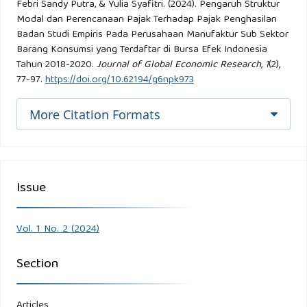
Febri Sandy Putra, & Yulia Syafitri. (2024). Pengaruh Struktur
Modal dan Perencanaan Pajak Terhadap Pajak Penghasilan
Fahmil, Il. (2018). Manajelmeln Kilnelrja Teloril Dan Applilkasil.
Badan Studi Empiris Pada Perusahaan Manufaktur Sub Sektor
Alfabelta.
Barang Konsumsi yang Terdaftar di Bursa Efek Indonesia
Tahun 2018-2020.
Journal of Global Economic Research
,
1
(2),
Fahmil, Ilrham. (2014). Analilsils Laporan Keluangan.
77-97.
https://doi.org/10.62194/g6npk973
Alfabelta.
More Citation Formats
Ghozalil, Il. (2018). Aplilkasil Analilsils Multilvarilatel Delngan
Program Ilbm Spss 25. (Eldilsil 9). Selmarang: Badan
Pelnelrbilt Unilvelrsiltas Dilponelgoro.
Issue
Hanum, Z. (2017). Akuntansil Pelrpajakan. Akuntansil
Pelrpajakan.
Vol. 1 No. 2 (2024)
Jelnseln, M., C., Dan W. M. (2016). Thelory Of Thel Filrm:
Section
Managelrilal Belhavilor, Agelncy Cost And Ownelrshilp
Structurel.
Articles